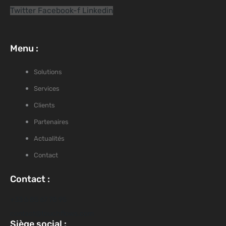
Twitter
Facebook-f
Linkedin
Menu :
Solutions
Services
Clients
Partenaires
Actualités
Contact
Contact :
+33 6 85 67 78 95
contact@touchflows.com
Siège social :