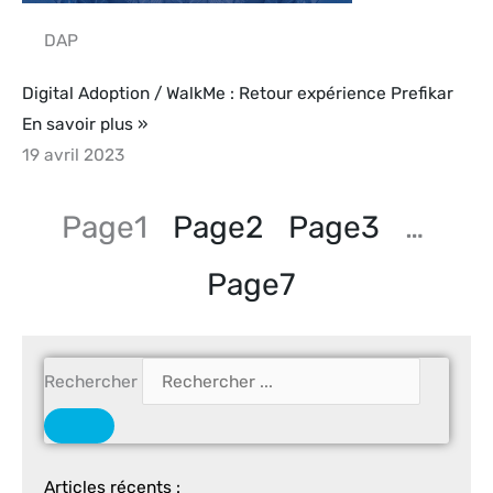
DAP
Digital Adoption / WalkMe : Retour expérience Prefikar
En savoir plus »
19 avril 2023
Page
1
Page
2
Page
3
…
Page
7
Rechercher
Articles récents :