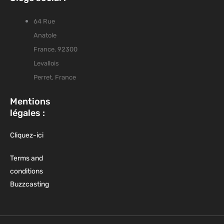
64 Rue
Anatole
France, 92300
Levallois
Perret, France
Mentions
légales :
Cliquez-ici
Terms and
conditions
Buzzcasting