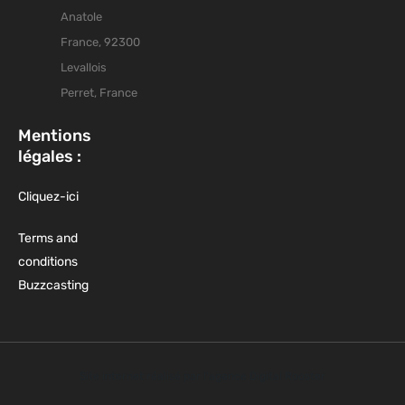
Anatole
France, 92300
Levallois
Perret, France
Mentions
légales :
Cliquez-ici
Terms and
conditions
Buzzcasting
Site internet réalisé par l'agence Digital Rooster