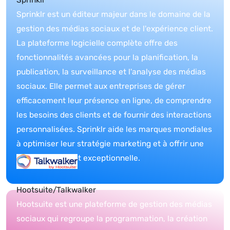
Sprinklr
Sprinklr est un éditeur majeur dans le domaine de la
gestion des médias sociaux et de l'expérience client.
La plateforme logicielle complète offre des
fonctionnalités avancées pour la planification, la
publication, la surveillance et l'analyse des médias
sociaux. Elle permet aux entreprises de gérer
efficacement leur présence en ligne, de comprendre
les besoins des clients et de fournir des interactions
personnalisées. Sprinklr aide les marques mondiales
à optimiser leur stratégie marketing et à offrir une
expérience client exceptionnelle.
Hootsuite/Talkwalker
Hootsuite est une plateforme de gestion des médias
sociaux qui regroupe la programmation, la création