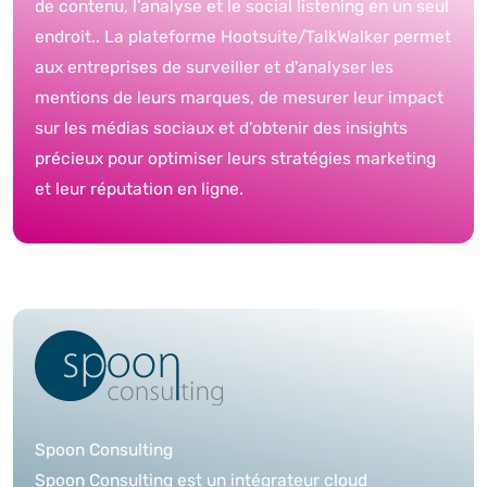
de contenu, l’analyse et le social listening en un seul
endroit.. La plateforme Hootsuite/TalkWalker permet
aux entreprises de surveiller et d'analyser les
mentions de leurs marques, de mesurer leur impact
sur les médias sociaux et d'obtenir des insights
précieux pour optimiser leurs stratégies marketing
et leur réputation en ligne.
Spoon Consulting
Spoon Consulting est un intégrateur cloud