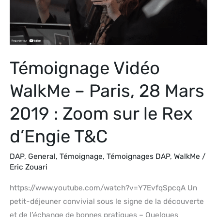
28
Mars
2019
:
Témoignage Vidéo
Zoom
sur
WalkMe – Paris, 28 Mars
le
Rex
2019 : Zoom sur le Rex
d’Engie
d’Engie T&C
T&C
DAP
,
General
,
Témoignage
,
Témoignages DAP
,
WalkMe
/
Eric Zouari
https://www.youtube.com/watch?v=Y7EvfqSpcqA Un
petit-déjeuner convivial sous le signe de la découverte
et de l’échange de bonnes pratiques – Quelques