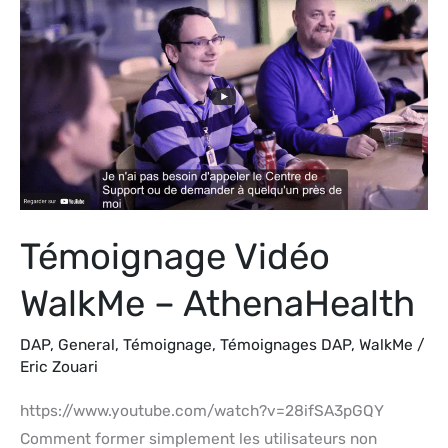
Vidéo
WalkMe
–
AthenaHealth
Témoignage Vidéo
WalkMe – AthenaHealth
DAP
,
General
,
Témoignage
,
Témoignages DAP
,
WalkMe
/
Eric Zouari
https://www.youtube.com/watch?v=28ifSA3pGQY
Comment former simplement les utilisateurs non