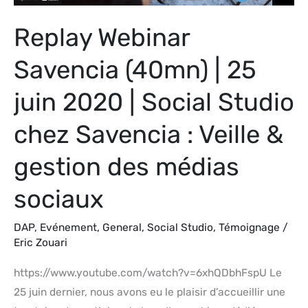
|
Replay Webinar
Social
Studio
Savencia (40mn) | 25
chez
Savencia
juin 2020 | Social Studio
:
chez Savencia : Veille &
Veille
&
gestion des médias
gestion
des
sociaux
médias
sociaux
DAP
,
Evénement
,
General
,
Social Studio
,
Témoignage
/
Eric Zouari
https://www.youtube.com/watch?v=6xhQDbhFspU Le
25 juin dernier, nous avons eu le plaisir d’accueillir une