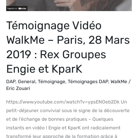
2019
:
Témoignage Vidéo
Rex
Groupes
WalkMe – Paris, 28 Mars
Engie
et
2019 : Rex Groupes
KparK
Engie et KparK
DAP
,
General
,
Témoignage
,
Témoignages DAP
,
WalkMe
/
Eric Zouari
https://www.youtube.com/watch?v=ypsENOeb2Dk Un
petit-déjeuner convivial sous le signe de la découverte
et de l’échange de bonnes pratiques – Quelques
instants en vidéo ! Engie et KparK ont radicalement
transformé leur approche de la formation grâce à