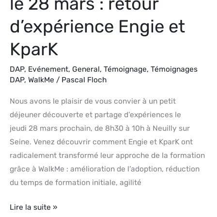
le 28 mars : retour
KparK
d’expérience Engie et
KparK
DAP
,
Evénement
,
General
,
Témoignage
,
Témoignages
DAP
,
WalkMe
/
Pascal Floch
Nous avons le plaisir de vous convier à un petit
déjeuner découverte et partage d’expériences le
jeudi 28 mars prochain, de 8h30 à 10h à Neuilly sur
Seine. Venez découvrir comment Engie et KparK ont
radicalement transformé leur approche de la formation
grâce à WalkMe : amélioration de l’adoption, réduction
du temps de formation initiale, agilité
Lire la suite »