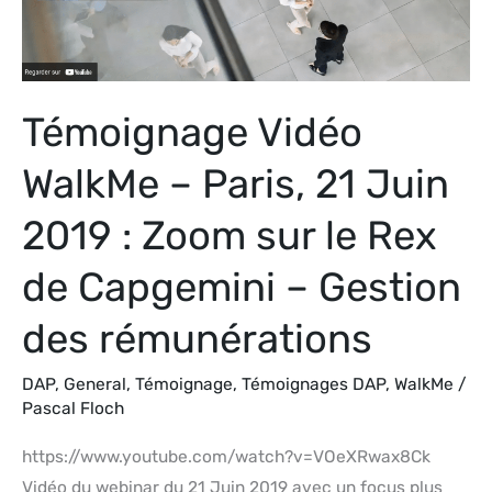
Juin
2019
:
Témoignage Vidéo
Zoom
sur
WalkMe – Paris, 21 Juin
le
Rex
2019 : Zoom sur le Rex
de
de Capgemini – Gestion
Capgemini
–
des rémunérations
Gestion
des
DAP
,
General
,
Témoignage
,
Témoignages DAP
,
WalkMe
/
rémunérations
Pascal Floch
https://www.youtube.com/watch?v=VOeXRwax8Ck
Vidéo du webinar du 21 Juin 2019 avec un focus plus