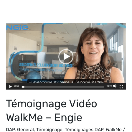
Témoignage
Vidéo
WalkMe
–
Engie
Témoignage Vidéo
WalkMe – Engie
DAP
,
General
,
Témoignage
,
Témoignages DAP
,
WalkMe
/