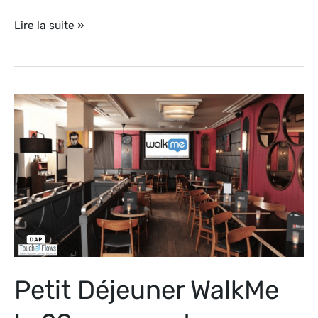
Lire la suite »
Petit
Déjeuner
WalkMe
le
28
mars
:
retour
d’expérience
Petit Déjeuner WalkMe
Engie
et