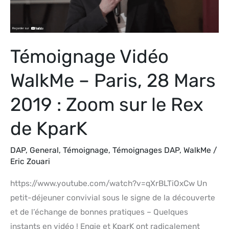
Mars
2019
:
Témoignage Vidéo
Zoom
sur
WalkMe – Paris, 28 Mars
le
Rex
2019 : Zoom sur le Rex
de
de KparK
KparK
DAP
,
General
,
Témoignage
,
Témoignages DAP
,
WalkMe
/
Eric Zouari
https://www.youtube.com/watch?v=qXrBLTiOxCw Un
petit-déjeuner convivial sous le signe de la découverte
et de l’échange de bonnes pratiques – Quelques
instants en vidéo ! Engie et KparK ont radicalement