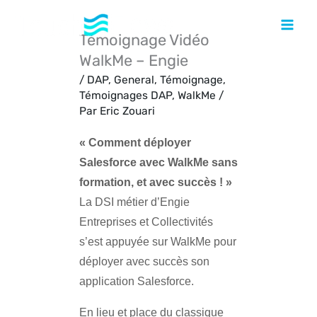
Aller
au
Témoignage Vidéo
contenu
WalkMe – Engie
/
DAP
,
General
,
Témoignage
,
Témoignages DAP
,
WalkMe
/
Par
Eric Zouari
« Comment déployer
Salesforce avec WalkMe sans
formation, et avec succès ! »
La DSI métier d’Engie
Entreprises et Collectivités
s’est appuyée sur WalkMe pour
déployer avec succès son
application Salesforce.
En lieu et place du classique