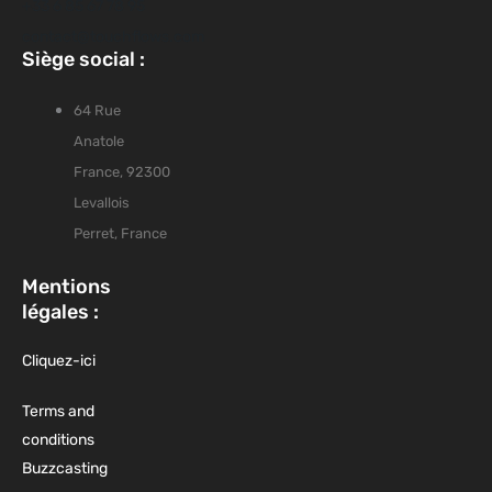
+33 6 85 67 78 95
contact@touchflows.com
Siège social :
64 Rue
Anatole
France, 92300
Levallois
Perret, France
Mentions
légales :
Cliquez-ici
Terms and
conditions
Buzzcasting