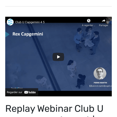
Replay
Webinar
Club
U
WalkMe
4-
5
(26mn)
|
18
mars
2021
Replay Webinar Club U
|
Capgemini