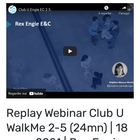
Replay
Webinar
Club
U
WalkMe
2-
5
(24mn)
|
18
mars
2021
Replay Webinar Club U
|
Rex
WalkMe 2-5 (24mn) | 18
Engie
EC