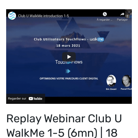
Replay
Webinar
Club
U
WalkMe
1-
5
(6mn)
|
18
mars
2021
Replay Webinar Club U
|
Introduction
WalkMe 1-5 (6mn) | 18