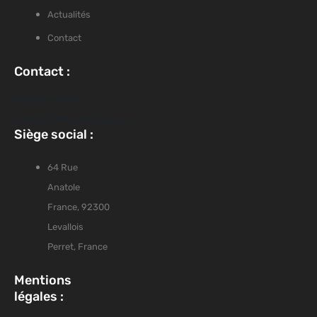
Actualités
Contact
Contact :
+33 6 85 67 78 95
contact@touchflows.com
Siège social :
64 Rue
Anatole
France, 92300
Levallois
Perret, France
Mentions
légales :