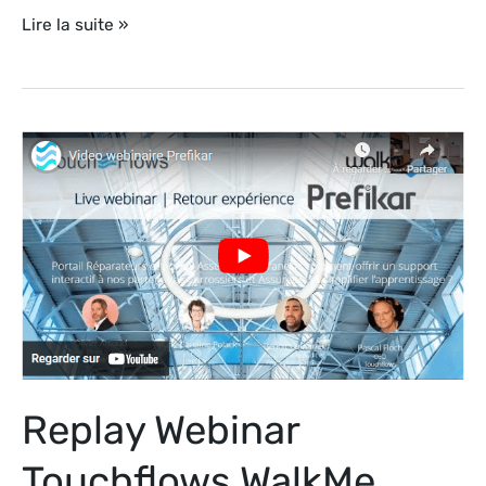
Lire la suite »
Replay
Webinar
Touchflows
WalkMe
(45mn)
|
21
mars
2023
Replay Webinar
|
Prefikar
Touchflows WalkMe