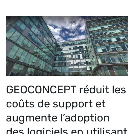
GEOCONCEPT
réduit
les
coûts
de
support
et
augmente
GEOCONCEPT réduit les
l’adoption
des
coûts de support et
logiciels
en
augmente l’adoption
utilisant
des logiciels en utilisant
WalkMe