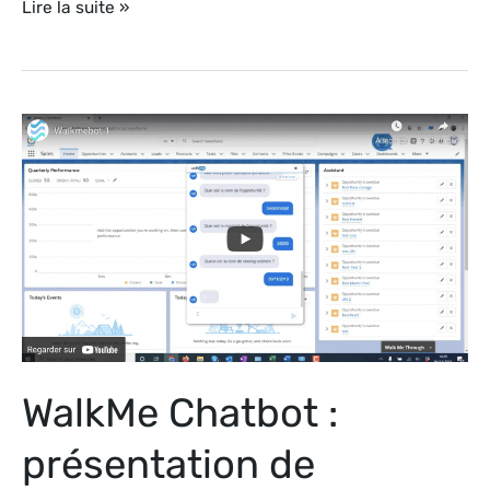
Lire la suite »
WalkMe
Chatbot
:
présentation
de
l’ActionBot,
un
agent
virtuel
WalkMe Chatbot :
dans
vos
présentation de
applications