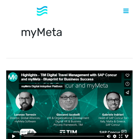
Aller
au
contenu
myMeta
TIM
Digital
Travel
Management
avec
SAP
Concur
et