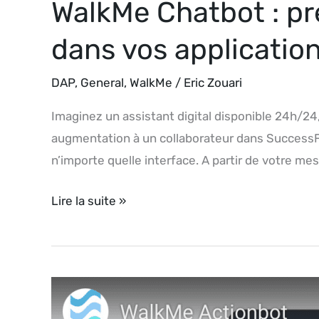
WalkMe Chatbot : pré
dans vos applicatio
DAP
,
General
,
WalkMe
/
Eric Zouari
Imaginez un assistant digital disponible 24h/24
augmentation à un collaborateur dans SuccessFa
n’importe quelle interface. A partir de votre m
Lire la suite »
YouTube
Post