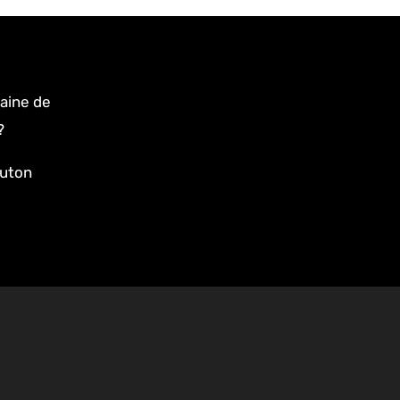
aine de
?
outon