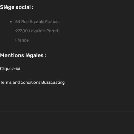
contact@touchflows.com
Siège social :
64 Rue Anatole France,
92300 Levallois Perret,
France
Mentions légales :
Cliquez-ici
Terms and conditions Buzzcasting