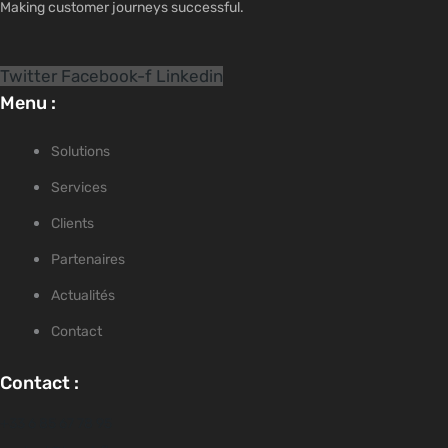
Making customer journeys successful.
Twitter
Facebook-f
Linkedin
Menu :
Solutions
Services
Clients
Partenaires
Actualités
Contact
Contact :
+33 6 85 67 78 95