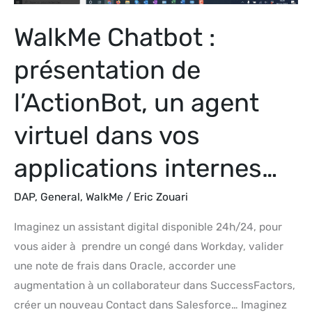
virtuel
WalkMe Chatbot :
dans
vos
présentation de
applications
internes…
l’ActionBot, un agent
virtuel dans vos
applications internes…
DAP
,
General
,
WalkMe
/
Eric Zouari
Imaginez un assistant digital disponible 24h/24, pour
vous aider à prendre un congé dans Workday, valider
une note de frais dans Oracle, accorder une
augmentation à un collaborateur dans SuccessFactors,
créer un nouveau Contact dans Salesforce… Imaginez