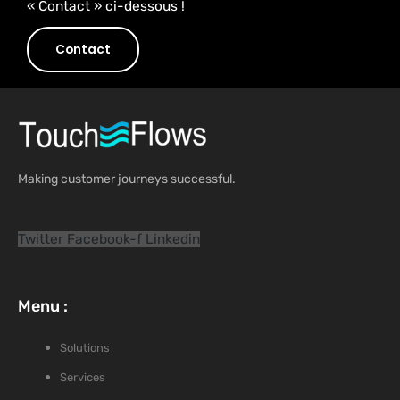
« Contact » ci-dessous !
Contact
Making customer journeys successful.
Twitter
Facebook-f
Linkedin
Menu :
Solutions
Services