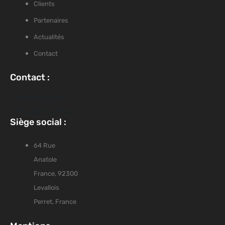
Clients
Partenaires
Actualités
Contact
Contact :
+33 6 85 67 78 95
contact@touchflows.com
Siège social :
64 Rue
Anatole
France, 92300
Levallois
Perret, France