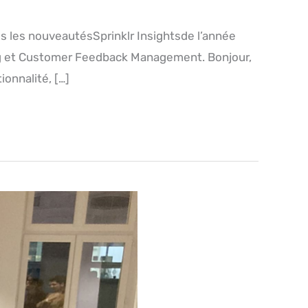
es les nouveautésSprinklr Insightsde l’année
king et Customer Feedback Management. Bonjour,
onnalité, […]