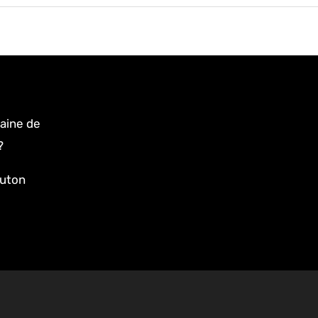
aine de
?
outon