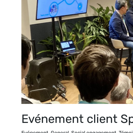
Evénement client Sp
Evénement
,
General
,
Social engagement
,
Témoi