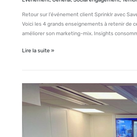
Retour sur l’événement client Sprinklr avec Sa
Voici les 4 grands enseignements à retenir de cet
améliorer son marketing-mix. Insights conso
Lire la suite »
Visite
au
cœur
du
Social
Hub