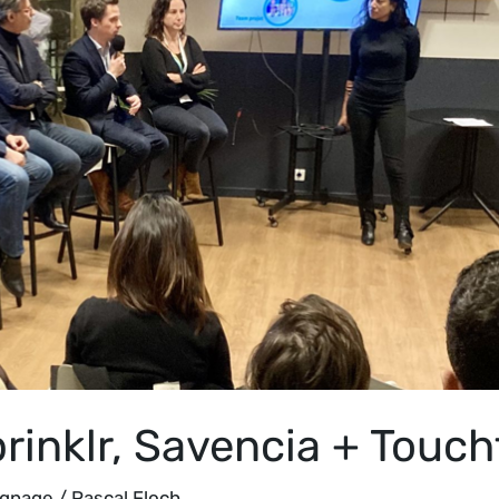
rinklr, Savencia + Touch
gnage
/
Pascal Floch