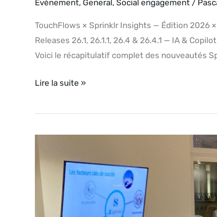
Evénement
,
General
,
Social engagement
/
Pasc
TouchFlows × Sprinklr Insights — Édition 2026 ×
Releases 26.1, 26.1.1, 26.4 & 26.4.1 — IA & Co
Voici le récapitulatif complet des nouveautés S
Lire la suite »
Evénement
client
Sprinklr,
Savencia
+
Touchflows