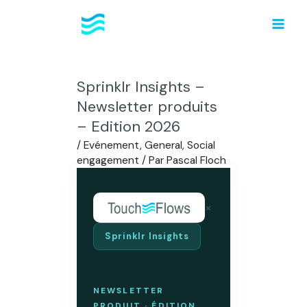
Aller
au
contenu
Sprinklr Insights –
Newsletter produits
– Edition 2026
/
Evénement
,
General
,
Social
engagement
/ Par
Pascal Floch
×
Sprinklr Insights
NEWSLETTER
PRODUIT · ÉDITION